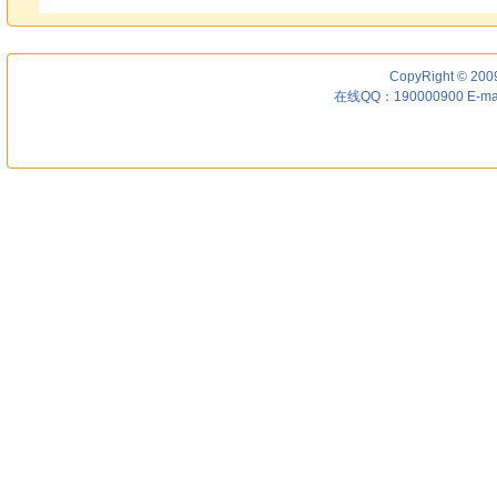
CopyRight © 200
在线QQ：190000900 E-ma