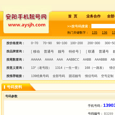
首 页
业务合作
全部
>>按号码搜索：
热门关键数字：
135
136
1
按价格查询：
0~70
70~90
90~100
100~200
200~300
300~5
按品牌查询：
[
移动
普通号
靓号
特价号
] [
联通
普通号
按尾数查询：
AAAAA
AAAA
AAA
AABBCC
AABB
AAABBB
AB
按意义查询：
13*（老号段）
1314（一生一世）
168（一路发）
情
按推荐链接：
139经典号码
全部号码
固话靓号
情侣号码
空号定制
号码资料
号码参数
1390
手机号码：
号码编号：
B3289