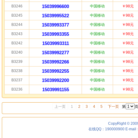
15039996600
B3246
中国移动
￥98元
15039995522
B3245
中国移动
￥98元
15039993377
B3244
中国移动
￥98元
15039993355
B3243
中国移动
￥98元
15039993311
B3242
中国移动
￥98元
15039992277
B3240
中国移动
￥98元
15039992266
B3239
中国移动
￥98元
15039992255
B3238
中国移动
￥98元
15039992200
B3237
中国移动
￥98元
15039991155
B3236
中国移动
￥98元
上一页
1
2
3
4
5
下一页
第
页
CopyRight © 200
在线QQ：190000900 E-mail