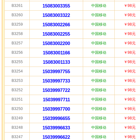
15083003355
B3261
中国移动
￥98元
15083003322
B3260
中国移动
￥98元
15083002266
B3259
中国移动
￥98元
15083002255
B3258
中国移动
￥98元
15083002200
B3257
中国移动
￥98元
15083001166
B3256
中国移动
￥98元
15083001133
B3255
中国移动
￥98元
15039997755
B3254
中国移动
￥98元
15039997733
B3253
中国移动
￥98元
15039997722
B3252
中国移动
￥98元
15039997711
B3251
中国移动
￥98元
15039997700
B3250
中国移动
￥98元
15039996655
B3249
中国移动
￥98元
15039996633
B3248
中国移动
￥98元
15039996622
B3247
中国移动
￥98元