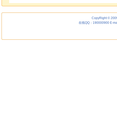
CopyRight © 200
在线QQ：190000900 E-ma