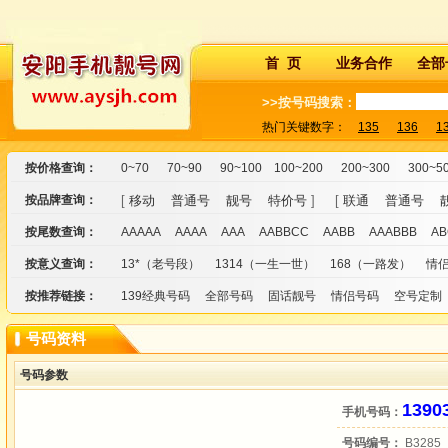
首 页
业务合作
全部
>>按号码搜索：
热门关键数字：
135
136
1
按价格查询：
0~70
70~90
90~100
100~200
200~300
300~5
按品牌查询：
[
移动
普通号
靓号
特价号
] [
联通
普通号
按尾数查询：
AAAAA
AAAA
AAA
AABBCC
AABB
AAABBB
AB
按意义查询：
13*（老号段）
1314（一生一世）
168（一路发）
情
按推荐链接：
139经典号码
全部号码
固话靓号
情侣号码
空号定制
号码资料
号码参数
1390
手机号码：
号码编号：
B3285