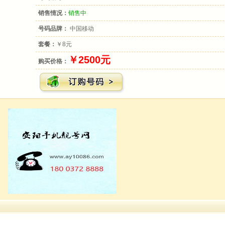
销售情况：
销售中
号码品牌：
中国移动
套餐：
￥8元
￥2500元
购买价格：